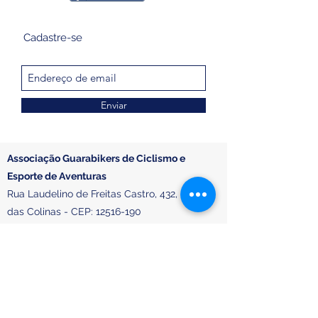
Cadastre-se
Enviar
Associação Guarabikers de Ciclismo e
Esporte de Aventuras
Rua Laudelino de Freitas Castro, 432, Portal
das Colinas - CEP:
12516-190
CNPJ:
12.375.651
/0001-45
Telefone:
(12) 98125-9802
E-mail de contato:
guarabikers@gmail.com
Para os produtos, assim que confirmado o
pagamento, os produtos estarão disponíveis