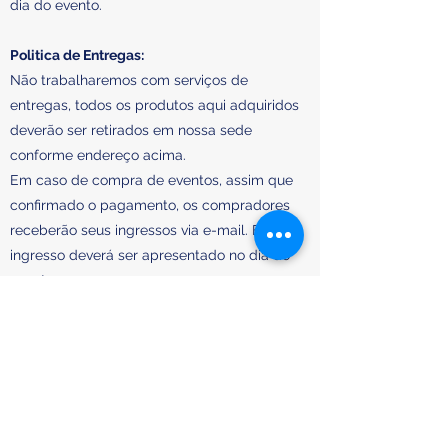
dia do evento.
Politica de Entregas:
Não trabalharemos com serviços de
entregas, todos os produtos aqui adquiridos
deverão ser retirados em nossa sede
conforme endereço acima.
Em caso de compra de eventos, assim que
confirmado o pagamento, os compradores
receberão seus ingressos via e-mail. Esse
ingresso deverá ser apresentado no dia do
evento.
Política de Troca, Devolução e Reembolso:
Você poderá trocar seu produto no ato da
retirada, caso haja disponibilidade de
produtos no estoque. Caso não tenhamos
disponibilidade, será agendada uma nova